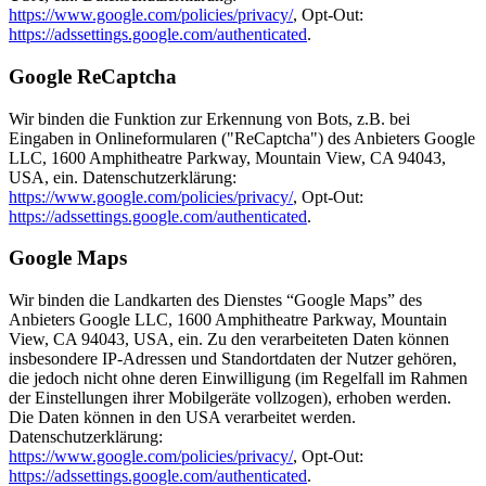
https://www.google.com/policies/privacy/
, Opt-Out:
https://adssettings.google.com/authenticated
.
Google ReCaptcha
Wir binden die Funktion zur Erkennung von Bots, z.B. bei
Eingaben in Onlineformularen ("ReCaptcha") des Anbieters Google
LLC, 1600 Amphitheatre Parkway, Mountain View, CA 94043,
USA, ein. Datenschutzerklärung:
https://www.google.com/policies/privacy/
, Opt-Out:
https://adssettings.google.com/authenticated
.
Google Maps
Wir binden die Landkarten des Dienstes “Google Maps” des
Anbieters Google LLC, 1600 Amphitheatre Parkway, Mountain
View, CA 94043, USA, ein. Zu den verarbeiteten Daten können
insbesondere IP-Adressen und Standortdaten der Nutzer gehören,
die jedoch nicht ohne deren Einwilligung (im Regelfall im Rahmen
der Einstellungen ihrer Mobilgeräte vollzogen), erhoben werden.
Die Daten können in den USA verarbeitet werden.
Datenschutzerklärung:
https://www.google.com/policies/privacy/
, Opt-Out:
https://adssettings.google.com/authenticated
.