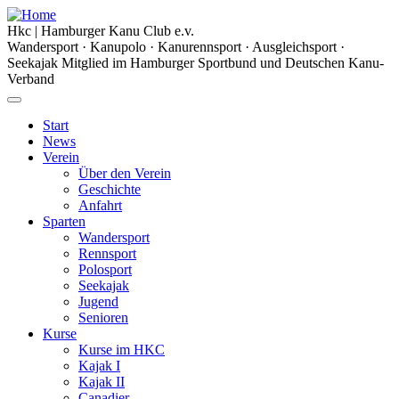
Hkc
|
Hamburger Kanu Club
e.v.
Wandersport · Kanupolo · Kanurennsport · Ausgleichsport ·
Seekajak
Mitglied im Hamburger Sportbund und Deutschen Kanu-
Verband
Start
News
Verein
Über den Verein
Geschichte
Anfahrt
Sparten
Wandersport
Rennsport
Polosport
Seekajak
Jugend
Senioren
Kurse
Kurse im HKC
Kajak I
Kajak II
Canadier