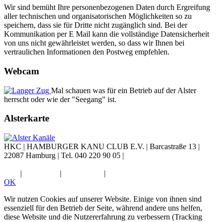
Wir sind bemüht Ihre personenbezogenen Daten durch Ergreifung
aller technischen und organisatorischen Möglichkeiten so zu
speichern, dass sie für Dritte nicht zugänglich sind. Bei der
Kommunikation per E Mail kann die vollständige Datensicherheit
von uns nicht gewährleistet werden, so dass wir Ihnen bei
vertraulichen Informationen den Postweg empfehlen.
Webcam
Mal schauen was für ein Betrieb auf der Alster
herrscht oder wie der "Seegang" ist.
Alsterkarte
HKC |
HAMBURGER KANU CLUB E.V.
|
Barcastraße 13
|
22087 Hamburg
|
Tel. 040 220 90 05
|
Diese E-Mail-Adresse ist vor
Spambots geschützt! Zur Anzeige muss JavaScript eingeschaltet
sein.
|
Impressum
|
Datenschutz
|
Widerruf
OK
Wir nutzen Cookies auf unserer Website. Einige von ihnen sind
essenziell für den Betrieb der Seite, während andere uns helfen,
diese Website und die Nutzererfahrung zu verbessern (Tracking