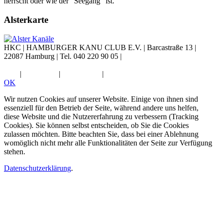
herrscht oder wie der "Seegang" ist.
Alsterkarte
HKC |
HAMBURGER KANU CLUB E.V.
|
Barcastraße 13
|
22087 Hamburg
|
Tel. 040 220 90 05
|
Diese E-Mail-Adresse ist vor
Spambots geschützt! Zur Anzeige muss JavaScript eingeschaltet
sein.
|
Impressum
|
Datenschutz
|
Widerruf
OK
Wir nutzen Cookies auf unserer Website. Einige von ihnen sind
essenziell für den Betrieb der Seite, während andere uns helfen,
diese Website und die Nutzererfahrung zu verbessern (Tracking
Cookies). Sie können selbst entscheiden, ob Sie die Cookies
zulassen möchten. Bitte beachten Sie, dass bei einer Ablehnung
womöglich nicht mehr alle Funktionalitäten der Seite zur Verfügung
stehen.
Datenschutzerklärung
.