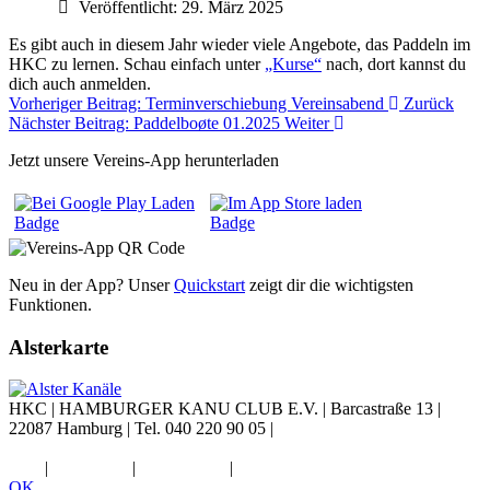
Veröffentlicht: 29. März 2025
Es gibt auch in diesem Jahr wieder viele Angebote, das Paddeln im
HKC zu lernen. Schau einfach unter
„Kurse“
nach, dort kannst du
dich auch anmelden.
Vorheriger Beitrag: Terminverschiebung Vereinsabend
Zurück
Nächster Beitrag: Paddelboøte 01.2025
Weiter
Jetzt unsere Vereins-App herunterladen
Neu in der App? Unser
Quickstart
zeigt dir die wichtigsten
Funktionen.
Alsterkarte
HKC |
HAMBURGER KANU CLUB E.V.
|
Barcastraße 13
|
22087 Hamburg
|
Tel. 040 220 90 05
|
Diese E-Mail-Adresse ist vor
Spambots geschützt! Zur Anzeige muss JavaScript eingeschaltet
sein.
|
Impressum
|
Datenschutz
|
Widerruf
OK