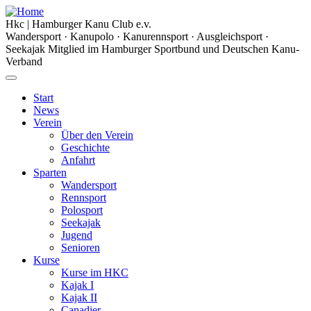
Hkc
|
Hamburger Kanu Club
e.v.
Wandersport · Kanupolo · Kanurennsport · Ausgleichsport ·
Seekajak
Mitglied im Hamburger Sportbund und Deutschen Kanu-
Verband
Start
News
Verein
Über den Verein
Geschichte
Anfahrt
Sparten
Wandersport
Rennsport
Polosport
Seekajak
Jugend
Senioren
Kurse
Kurse im HKC
Kajak I
Kajak II
Canadier