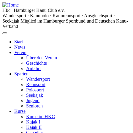
Hkc
|
Hamburger Kanu Club
e.v.
Wandersport · Kanupolo · Kanurennsport · Ausgleichsport ·
Seekajak
Mitglied im Hamburger Sportbund und Deutschen Kanu-
Verband
Start
News
Verein
Über den Verein
Geschichte
Anfahrt
Sparten
Wandersport
Rennsport
Polosport
Seekajak
Jugend
Senioren
Kurse
Kurse im HKC
Kajak I
Kajak II
Canadier