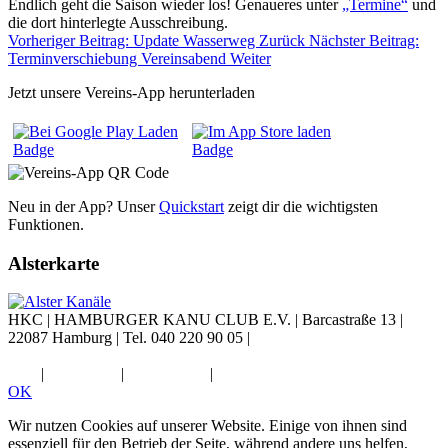
Endlich geht die Saison wieder los! Genaueres unter
„Termine“
und
die dort hinterlegte Ausschreibung.
Vorheriger Beitrag: Update Wasserweg
Zurück
Nächster Beitrag:
Terminverschiebung Vereinsabend
Weiter
Jetzt unsere Vereins-App herunterladen
Neu in der App? Unser
Quickstart
zeigt dir die wichtigsten
Funktionen.
Alsterkarte
HKC |
HAMBURGER KANU CLUB E.V.
|
Barcastraße 13
|
22087 Hamburg
|
Tel. 040 220 90 05
|
Diese E-Mail-Adresse ist vor
Spambots geschützt! Zur Anzeige muss JavaScript eingeschaltet
sein.
|
Impressum
|
Datenschutz
|
Widerruf
OK
Wir nutzen Cookies auf unserer Website. Einige von ihnen sind
essenziell für den Betrieb der Seite, während andere uns helfen,