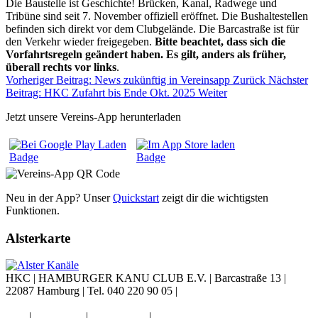
Die Baustelle ist Geschichte! Brücken, Kanal, Radwege und
Tribüne sind seit 7. November offiziell eröffnet. Die Bushaltestellen
befinden sich direkt vor dem Clubgelände. Die Barcastraße ist für
den Verkehr wieder freigegeben.
Bitte beachtet, dass sich die
Vorfahrtsregeln geändert haben. Es gilt, anders als früher,
überall rechts vor links
.
Vorheriger Beitrag: News zukünftig in Vereinsapp
Zurück
Nächster
Beitrag: HKC Zufahrt bis Ende Okt. 2025
Weiter
Jetzt unsere Vereins-App herunterladen
Neu in der App? Unser
Quickstart
zeigt dir die wichtigsten
Funktionen.
Alsterkarte
HKC |
HAMBURGER KANU CLUB E.V.
|
Barcastraße 13
|
22087 Hamburg
|
Tel. 040 220 90 05
|
Diese E-Mail-Adresse ist vor
Spambots geschützt! Zur Anzeige muss JavaScript eingeschaltet
sein.
|
Impressum
|
Datenschutz
|
Widerruf