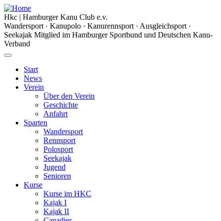
Hkc
|
Hamburger Kanu Club
e.v.
Wandersport · Kanupolo · Kanurennsport · Ausgleichsport ·
Seekajak
Mitglied im Hamburger Sportbund und Deutschen Kanu-
Verband
Start
News
Verein
Über den Verein
Geschichte
Anfahrt
Sparten
Wandersport
Rennsport
Polosport
Seekajak
Jugend
Senioren
Kurse
Kurse im HKC
Kajak I
Kajak II
Canadier